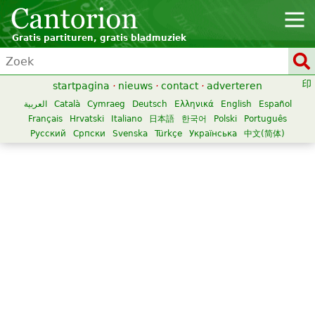
Gratis partituren, gratis bladmuziek
startpagina
·
nieuws
·
contact
·
adverteren
العربية
Català
Cymraeg
Deutsch
Ελληνικά
English
Español
Français
Hrvatski
Italiano
日本語
한국어
Polski
Português
Русский
Српски
Svenska
Türkçe
Українська
中文(简体)