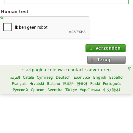
Human test
Verzenden
Terug
startpagina
·
nieuws
·
contact
·
adverteren
العربية
Català
Cymraeg
Deutsch
Ελληνικά
English
Español
Français
Hrvatski
Italiano
日本語
한국어
Polski
Português
Русский
Српски
Svenska
Türkçe
Українська
中文(简体)