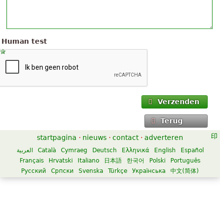
Human test
Verzenden
Terug
startpagina
·
nieuws
·
contact
·
adverteren
العربية
Català
Cymraeg
Deutsch
Ελληνικά
English
Español
Français
Hrvatski
Italiano
日本語
한국어
Polski
Português
Русский
Српски
Svenska
Türkçe
Українська
中文(简体)