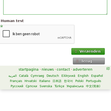
Human test
Verzenden
Terug
startpagina
·
nieuws
·
contact
·
adverteren
العربية
Català
Cymraeg
Deutsch
Ελληνικά
English
Español
Français
Hrvatski
Italiano
日本語
한국어
Polski
Português
Русский
Српски
Svenska
Türkçe
Українська
中文(简体)