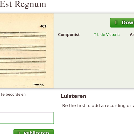
Est Regnum
Dow
Componist
T L de Victoria
A
 te beoordelen
Luisteren
Be the first to add a recording or 
Publiceren