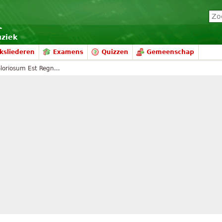
uziek
ksliederen
Examens
Quizzen
Gemeenschap
oriosum Est Regn...