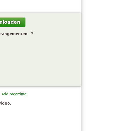
nloaden
rrangementen
7
Add recording
video.