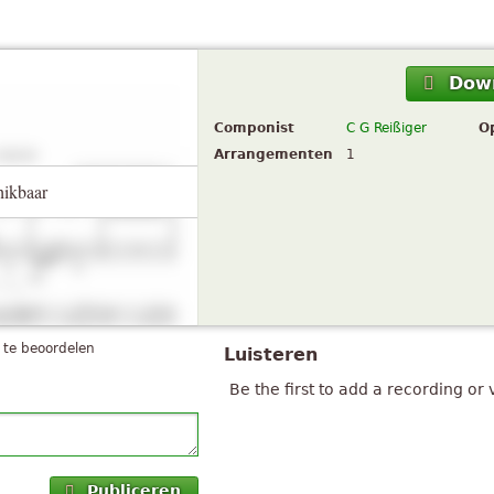
Dow
Componist
C G Reißiger
O
Arrangementen
1
hikbaar
 te beoordelen
Luisteren
Be the first to add a recording or 
Publiceren