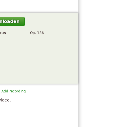
nloaden
pus
Op. 186
Add recording
video.