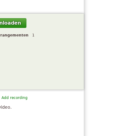
nloaden
rrangementen
1
Add recording
video.