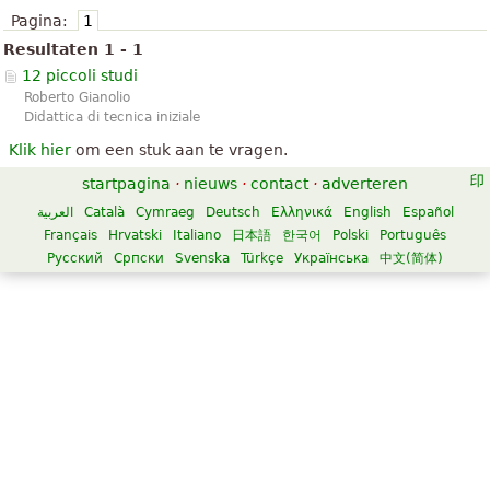
Pagina:
1
Resultaten 1 - 1
12 piccoli studi
Roberto Gianolio
Didattica di tecnica iniziale
Klik hier
om een stuk aan te vragen.
startpagina
·
nieuws
·
contact
·
adverteren
العربية
Català
Cymraeg
Deutsch
Ελληνικά
English
Español
Français
Hrvatski
Italiano
日本語
한국어
Polski
Português
Русский
Српски
Svenska
Türkçe
Українська
中文(简体)