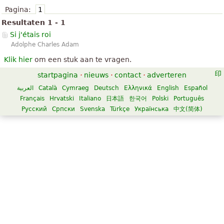
Pagina:
1
Resultaten 1 - 1
Si j'étais roi
Adolphe Charles Adam
Klik hier
om een stuk aan te vragen.
startpagina
·
nieuws
·
contact
·
adverteren
العربية
Català
Cymraeg
Deutsch
Ελληνικά
English
Español
Français
Hrvatski
Italiano
日本語
한국어
Polski
Português
Русский
Српски
Svenska
Türkçe
Українська
中文(简体)