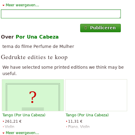
Meer weergeven...
„
”
Faltou a partitura para teclado ou piano
„
”
Por una cabeza is exellent notatie.
Publiceren
„
”
Oke, ik dank u hartelijk, u weet, goed gespeeld
Over
Por Una Cabeza
„
”
Zeer goede regeling voor Quartet
tema do filme Perfume de Mulher
„
”
Gedrukte edities te koop
Zeer gutSehr gutSehr goede gutSehr
„
”
We have selected some printed editions we think may be
Uitmuntend, een meesterwerk
useful.
„
”
excelente version!!!
„
”
Zeer goed, merci
Alles tonen (19)
Tango (Por Una Cabeza)
Tango (Por Una Cabeza)
261,21 €
11,31 €
Violin
Piano, Violin
Hal Leonard
Hal Leonard
Meer weergeven...