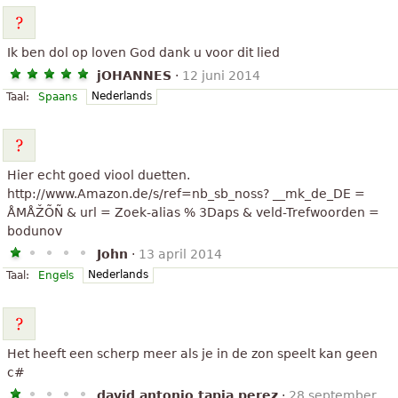
Ik ben dol op loven God dank u voor dit lied
jOHANNES
·
12 juni 2014
Nederlands
Taal:
Spaans
Hier echt goed viool duetten.
http://www.Amazon.de/s/ref=nb_sb_noss? __mk_de_DE =
ÅMÅŽÕÑ & url = Zoek-alias % 3Daps & veld-Trefwoorden =
bodunov
John
·
13 april 2014
Nederlands
Taal:
Engels
Het heeft een scherp meer als je in de zon speelt kan geen
c#
david antonio tapia perez
·
28 september