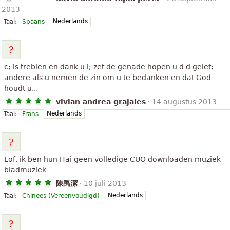
2013
Nederlands
Taal:
Spaans
c; is trebien en dank u l; zet de genade hopen u d d gelet;
andere als u nemen de zin om u te bedanken en dat God
houdt u...
vivian andrea grajales
·
14 augustus 2013
Nederlands
Taal:
Frans
Lof, ik ben hun Hai geen volledige CUO downloaden muziek
bladmuziek
陳禹潔
·
10 juli 2013
Nederlands
Taal:
Chinees (Vereenvoudigd)