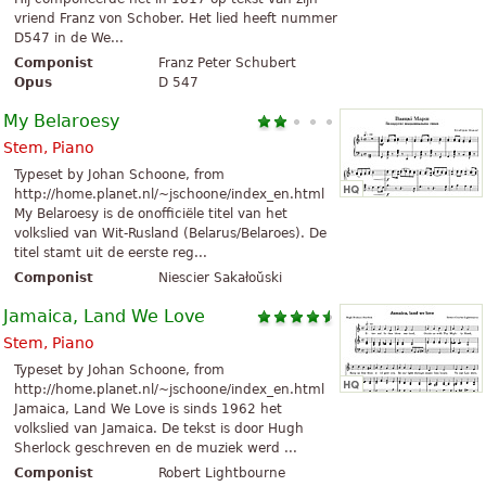
vriend Franz von Schober. Het lied heeft nummer
D547 in de We...
Componist
Franz Peter Schubert
Opus
D 547
My Belaroesy
Stem, Piano
Typeset by Johan Schoone, from
http://home.planet.nl/~jschoone/index_en.html
My Belaroesy is de onofficiële titel van het
volkslied van Wit-Rusland (Belarus/Belaroes). De
titel stamt uit de eerste reg...
Componist
Niescier Sakałoŭski
Jamaica, Land We Love
Stem, Piano
Typeset by Johan Schoone, from
http://home.planet.nl/~jschoone/index_en.html
Jamaica, Land We Love is sinds 1962 het
volkslied van Jamaica. De tekst is door Hugh
Sherlock geschreven en de muziek werd ...
Componist
Robert Lightbourne