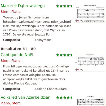
Mazurek Dąbrowskiego
Stem, Piano
Typeset by Johan Schoone, from
http://home.planet.nl/~jschoone/index_en.html
Mazurek Dąbrowskiego is het nationale volkslied
van Polen geschreven door Józef Wybicki in
1797. De eerste regel Jeszcze Po...
Componist
Anonymous
Resultaten 61 - 80
Cantique de Noël
Stem, Piano
From http://www.mutopiaproject.org O heil'ge
nacht is een bekend kerstlied uit 1847 van de
Franse componist Adolphe Adam. De
oorspronkelijke tekst werd geschreven door
dichter Placide Cappeau.
Componist
Adolphe Charles Adam
Volkslied van Azerbeidzjan
Piano, Stem