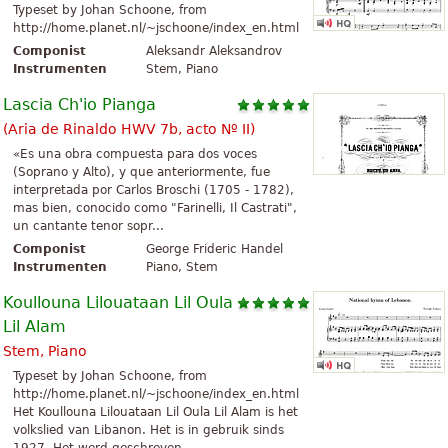
Typeset by Johan Schoone, from
http://home.planet.nl/~jschoone/index_en.html
Componist
Aleksandr Aleksandrov
Instrumenten
Stem, Piano
Lascia Ch'io Pianga
(Aria de Rinaldo HWV 7b, acto Nº II)
«Es una obra compuesta para dos voces
(Soprano y Alto), y que anteriormente, fue
interpretada por Carlos Broschi (1705 - 1782),
mas bien, conocido como "Farinelli, Il Castrati",
un cantante tenor sopr...
Componist
George Frideric Handel
Instrumenten
Piano, Stem
Koullouna Lilouataan Lil Oula
Lil Alam
Stem, Piano
Typeset by Johan Schoone, from
http://home.planet.nl/~jschoone/index_en.html
Het Koullouna Lilouataan Lil Oula Lil Alam is het
volkslied van Libanon. Het is in gebruik sinds