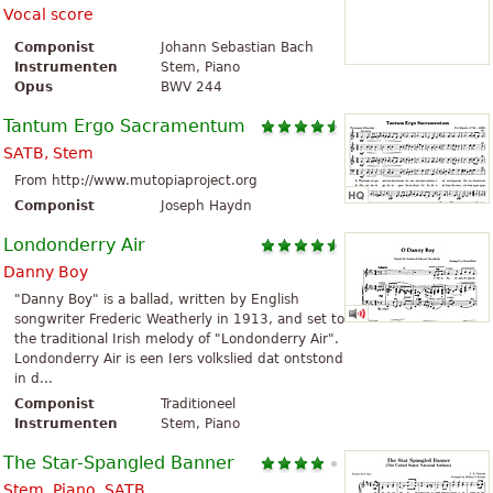
Vocal score
Componist
Johann Sebastian Bach
Instrumenten
Stem, Piano
Opus
BWV 244
Tantum Ergo Sacramentum
SATB, Stem
From http://www.mutopiaproject.org
Componist
Joseph Haydn
Londonderry Air
Danny Boy
"Danny Boy" is a ballad, written by English
songwriter Frederic Weatherly in 1913, and set to
the traditional Irish melody of "Londonderry Air".
Londonderry Air is een Iers volkslied dat ontstond
in d...
Componist
Traditioneel
Instrumenten
Stem, Piano
The Star-Spangled Banner
Stem, Piano, SATB