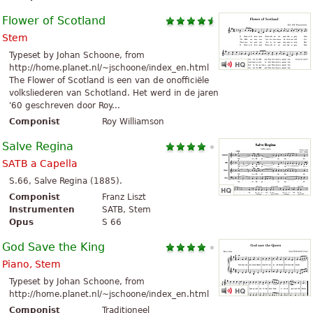
Flower of Scotland
Stem
Typeset by Johan Schoone, from
http://home.planet.nl/~jschoone/index_en.html
The Flower of Scotland is een van de onofficiële
volksliederen van Schotland. Het werd in de jaren
'60 geschreven door Roy...
Componist
Roy Williamson
Salve Regina
SATB a Capella
S.66, Salve Regina (1885).
Componist
Franz Liszt
Instrumenten
SATB, Stem
Opus
S 66
God Save the King
Piano, Stem
Typeset by Johan Schoone, from
http://home.planet.nl/~jschoone/index_en.html
Componist
Traditioneel