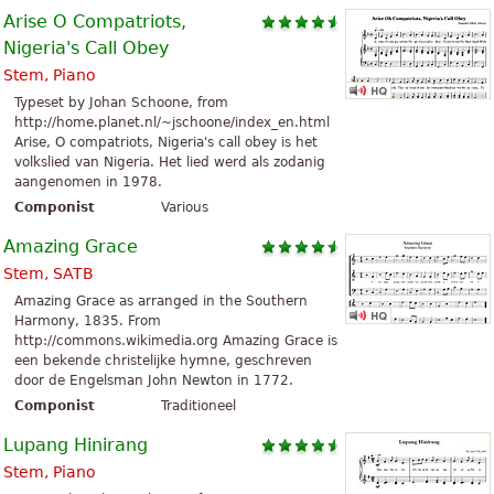
Arise O Compatriots,
Nigeria's Call Obey
Stem, Piano
Typeset by Johan Schoone, from
http://home.planet.nl/~jschoone/index_en.html
Arise, O compatriots, Nigeria's call obey is het
volkslied van Nigeria. Het lied werd als zodanig
aangenomen in 1978.
Componist
Various
Amazing Grace
Stem, SATB
Amazing Grace as arranged in the Southern
Harmony, 1835. From
http://commons.wikimedia.org Amazing Grace is
een bekende christelijke hymne, geschreven
door de Engelsman John Newton in 1772.
Componist
Traditioneel
Lupang Hinirang
Stem, Piano