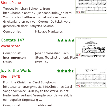
Stem, Piano
Typeset by Johan Schoone, from
http://home.planet.nl/~jschoone/index_en.html
Ymnos is tin Eleftherian is het volkslied van
Griekenland en ook van Cyprus. De tekst werd
geschreven door Dionysios Solomo...
Componist
Nikolaos Mantzaros
Cantate 147
Vocal score
Componist
Johann Sebastian Bach
Instrumenten
Stem, Toetsinstrument, Piano
Opus
BWV 147
Joy to the World
Stem, SATB
From the Christmas Carol Songbook:
http://cantorion.org/music/489/Christmas-Carol-
Songbook-Voice-SATB Joy to the World, in het
Nederlands vertaald Vreugde voor de wereld, is
een populair Engelstalig ...
Componist
Traditioneel