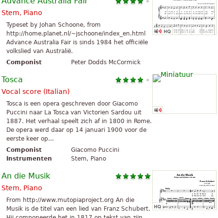
Advance Australia Fair
Stem, Piano
Typeset by Johan Schoone, from
http://home.planet.nl/~jschoone/index_en.html
Advance Australia Fair is sinds 1984 het officiële
volkslied van Australië.
Componist
Peter Dodds McCormick
Tosca
Vocal score (Italian)
Tosca is een opera geschreven door Giacomo
Puccini naar La Tosca van Victorien Sardou uit
1887. Het verhaal speelt zich af in 1800 in Rome.
De opera werd daar op 14 januari 1900 voor de
eerste keer op...
Componist
Giacomo Puccini
Instrumenten
Stem, Piano
An die Musik
Stem, Piano
From http://www.mutopiaproject.org An die
Musik is de titel van een lied van Franz Schubert.
Hij componeerde het in 1817 op tekst van zijn