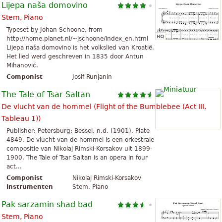
Lijepa naša domovino
Stem, Piano
Typeset by Johan Schoone, from
http://home.planet.nl/~jschoone/index_en.html
Lijepa naša domovino is het volkslied van Kroatië.
Het lied werd geschreven in 1835 door Antun
Mihanović.
Componist
Josif Runjanin
The Tale of Tsar Saltan
De vlucht van de hommel (
Flight of the Bumblebee (Act III,
Tableau 1)
)
Publisher: Petersburg: Bessel, n.d. (1901). Plate
4849. De vlucht van de hommel is een orkestrale
compositie van Nikolaj Rimski-Korsakov uit 1899-
1900. The Tale of Tsar Saltan is an opera in four
act...
Componist
Nikolaj Rimski-Korsakov
Instrumenten
Stem, Piano
Pak sarzamin shad bad
Stem, Piano