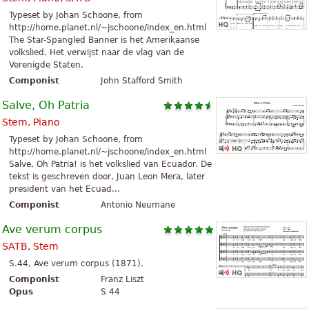
Typeset by Johan Schoone, from
http://home.planet.nl/~jschoone/index_en.html
The Star-Spangled Banner is het Amerikaanse
volkslied. Het verwijst naar de vlag van de
Verenigde Staten.
Componist
John Stafford Smith
Salve, Oh Patria
Stem, Piano
Typeset by Johan Schoone, from
http://home.planet.nl/~jschoone/index_en.html
Salve, Oh Patria! is het volkslied van Ecuador. De
tekst is geschreven door, Juan Leon Mera, later
president van het Ecuad...
Componist
Antonio Neumane
Ave verum corpus
SATB, Stem
S.44, Ave verum corpus (1871).
Componist
Franz Liszt
Opus
S 44