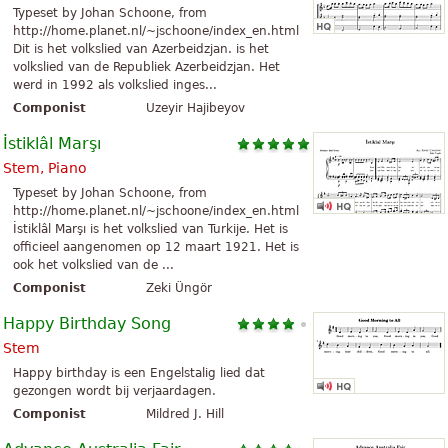
Typeset by Johan Schoone, from
http://home.planet.nl/~jschoone/index_en.html
Dit is het volkslied van Azerbeidzjan. is het
volkslied van de Republiek Azerbeidzjan. Het
werd in 1992 als volkslied inges...
Componist
Uzeyir Hajibeyov
İstiklâl Marşı
Stem, Piano
Typeset by Johan Schoone, from
http://home.planet.nl/~jschoone/index_en.html
İstiklâl Marşı is het volkslied van Turkije. Het is
officieel aangenomen op 12 maart 1921. Het is
ook het volkslied van de ...
Componist
Zeki Üngör
Happy Birthday Song
Stem
Happy birthday is een Engelstalig lied dat
gezongen wordt bij verjaardagen.
Componist
Mildred J. Hill