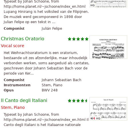
Typeset by Johan Schoone, from
http://home.planet.nl/~jschoone/index_en.html
Lupang Hinirang is het volkslied van de Filipijnen.
De muziek werd gecomponeerd in 1898 door
Julian Felipe op een tekst in ...
Componist
Julián Felipe
Christmas Oratorio
Vocal score
Het Weihnachtsoratorium is een oratorium,
bestaande uit zes afzonderlijke, maar inhoudelijk
verbonden werken, soms aangeduid als cantates,
geschreven door Johann Sebastian Bach voor de
periode van Ker...
Componist
Johann Sebastian Bach
Instrumenten
Stem, Piano
Opus
BWV 248
Il Canto degli Italiani
Stem, Piano
Typeset by Johan Schoone, from
http://home.planet.nl/~jschoone/index_en.html Il
Canto degli Italiani is het Italiaanse nationale