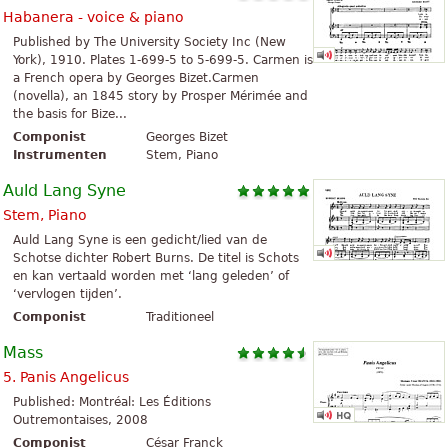
Habanera - voice & piano
Published by The University Society Inc (New
York), 1910. Plates 1-699-5 to 5-699-5. Carmen is
a French opera by Georges Bizet.Carmen
(novella), an 1845 story by Prosper Mérimée and
the basis for Bize...
Componist
Georges Bizet
Instrumenten
Stem, Piano
Auld Lang Syne
Stem, Piano
Auld Lang Syne is een gedicht/lied van de
Schotse dichter Robert Burns. De titel is Schots
en kan vertaald worden met ‘lang geleden’ of
‘vervlogen tijden’.
Componist
Traditioneel
Mass
5. Panis Angelicus
Published: Montréal: Les Éditions
Outremontaises, 2008
Componist
César Franck