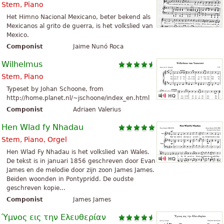
Stem, Piano
Het Himno Nacional Mexicano, beter bekend als
Mexicanos al grito de guerra, is het volkslied van
Mexico.
Componist
Jaime Nunó Roca
Wilhelmus
Stem, Piano
Typeset by Johan Schoone, from
http://home.planet.nl/~jschoone/index_en.html
Componist
Adriaen Valerius
Hen Wlad fy Nhadau
Stem, Piano, Orgel
Hen Wlad Fy Nhadau is het volkslied van Wales.
De tekst is in januari 1856 geschreven door Evan
James en de melodie door zijn zoon James James.
Beiden woonden in Pontypridd. De oudste
geschreven kopie...
Componist
James James
Ύμνος εις την Ελευθερίαν