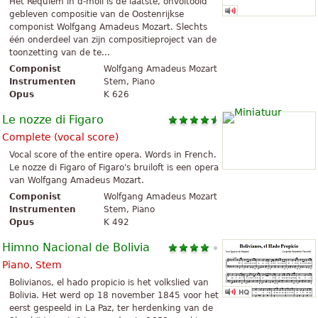
Het Requiem in d-moll is de laatste, onvoltooid
gebleven compositie van de Oostenrijkse
componist Wolfgang Amadeus Mozart. Slechts
één onderdeel van zijn compositieproject van de
toonzetting van de te...
Componist
Wolfgang Amadeus Mozart
Instrumenten
Stem, Piano
Opus
K 626
Le nozze di Figaro
Complete (vocal score)
Vocal score of the entire opera. Words in French.
Le nozze di Figaro of Figaro's bruiloft is een opera
van Wolfgang Amadeus Mozart.
Componist
Wolfgang Amadeus Mozart
Instrumenten
Stem, Piano
Opus
K 492
Himno Nacional de Bolivia
Piano, Stem
Bolivianos, el hado propicio is het volkslied van
Bolivia. Het werd op 18 november 1845 voor het
eerst gespeeld in La Paz, ter herdenking van de