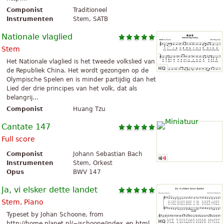
Componist
Traditioneel
Instrumenten
Stem, SATB
Nationale vlaglied
Stem
Het Nationale vlaglied is het tweede volkslied van
de Republiek China. Het wordt gezongen op de
Olympische Spelen en is minder partijdig dan het
Lied der drie principes van het volk, dat als
belangrij...
Componist
Huang Tzu
Cantate 147
Full score
Componist
Johann Sebastian Bach
Instrumenten
Stem, Orkest
Opus
BWV 147
Ja, vi elsker dette landet
Stem, Piano
Typeset by Johan Schoone, from
http://home.planet.nl/~jschoone/index_en.html