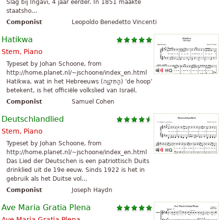
Slag bij Ingavi, 4 jaar eerder. In 1851 maakte
staatsho...
Componist
Leopoldo Benedetto Vincenti
Hatikwa
Stem, Piano
Typeset by Johan Schoone, from
http://home.planet.nl/~jschoone/index_en.html
Hatikwa, wat in het Hebreeuws (הַתִּקְוָה) 'de hoop'
betekent, is het officiële volkslied van Israël.
Componist
Samuel Cohen
Deutschlandlied
Stem, Piano
Typeset by Johan Schoone, from
http://home.planet.nl/~jschoone/index_en.html
Das Lied der Deutschen is een patriottisch Duits
drinklied uit de 19e eeuw. Sinds 1922 is het in
gebruik als het Duitse vol...
Componist
Joseph Haydn
Ave Maria Gratia Plena
Ave Maria Gratia Plena