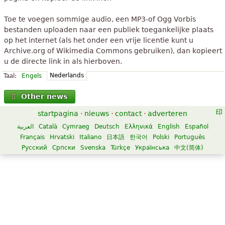
Toe te voegen sommige audio, een MP3-of Ogg Vorbis
bestanden uploaden naar een publiek toegankelijke plaats
op het internet (als het onder een vrije licentie kunt u
Archive.org of Wikimedia Commons gebruiken), dan kopieert
u de directe link in als hierboven.
Nederlands
Taal:
Engels
Other news
startpagina
·
nieuws
·
contact
·
adverteren
العربية
Català
Cymraeg
Deutsch
Ελληνικά
English
Español
Français
Hrvatski
Italiano
日本語
한국어
Polski
Português
Русский
Српски
Svenska
Türkçe
Українська
中文(简体)