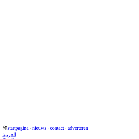
印
startpagina
·
nieuws
·
contact
·
adverteren
العربية