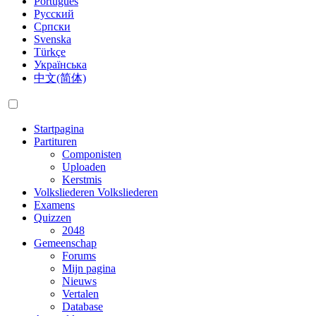
Português
Русский
Српски
Svenska
Türkçe
Українська
中文(简体)
Startpagina
Partituren
Componisten
Uploaden
Kerstmis
Volksliederen
Volksliederen
Examens
Quizzen
2048
Gemeenschap
Forums
Mijn pagina
Nieuws
Vertalen
Database