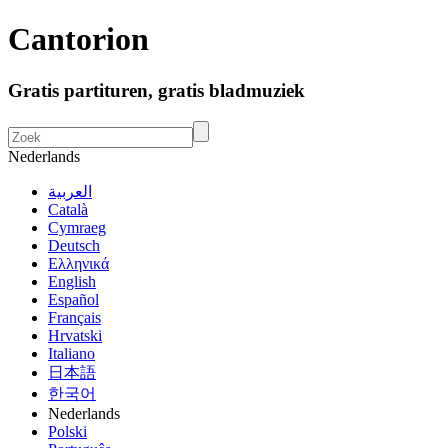
Cantorion
Gratis partituren, gratis bladmuziek
Nederlands
العربية
Català
Cymraeg
Deutsch
Ελληνικά
English
Español
Français
Hrvatski
Italiano
日本語
한국어
Nederlands
Polski