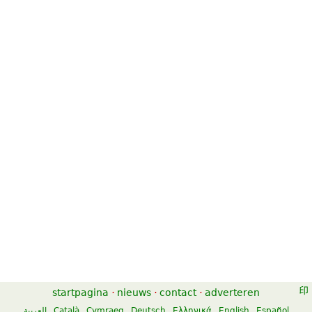
startpagina
·
nieuws
·
contact
·
adverteren
العربية
Català
Cymraeg
Deutsch
Ελληνικά
English
Español