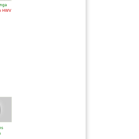
anga
do HWV
ns
m