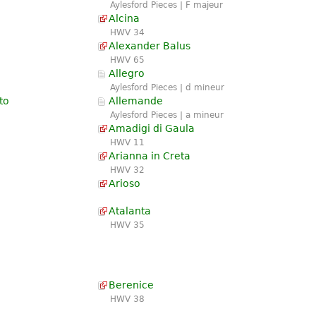
Aylesford Pieces | F majeur
Alcina
HWV 34
Alexander Balus
HWV 65
Allegro
Aylesford Pieces | d mineur
to
Allemande
Aylesford Pieces | a mineur
Amadigi di Gaula
HWV 11
Arianna in Creta
HWV 32
Arioso
Atalanta
HWV 35
Berenice
HWV 38