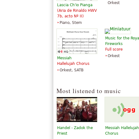
Orkest
Lascia Ch'io Pianga
(Aria de Rinaldo HWV
7b, acto Nº II)
Piano, Stem
Music for the Roya
Fireworks
Full score
Orkest
Messiah
Hallelujah Chorus
Orkest, SATB
Most listened to music
Handel - Zadok the
Messiah Hallelujah
Priest
Chorus