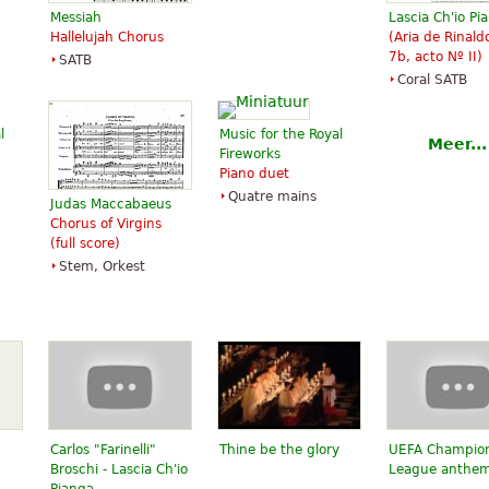
Messiah
Lascia Ch'io Pi
Hallelujah Chorus
(Aria de Rinal
7b, acto Nº II)
SATB
Coral SATB
l
Music for the Royal
Meer...
Fireworks
Piano duet
Quatre mains
Judas Maccabaeus
Chorus of Virgins
(full score)
Stem, Orkest
Carlos "Farinelli"
Thine be the glory
UEFA Champio
Broschi - Lascia Ch'io
League anthe