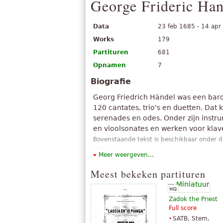
George Frideric Han
Data
23 feb 1685 - 14 apr
Works
179
Partituren
681
Opnamen
7
Biografie
Georg Friedrich Händel was een bar
120 cantates, trio's en duetten. Dat
serenades en odes. Onder zijn instr
en vioolsonates en werken voor klav
Bovenstaande tekst is beschikbaar onder de 
Händel
".
Meer weergeven...
Meest bekeken partituren
Zadok the Priest
Full score
SATB, Stem,