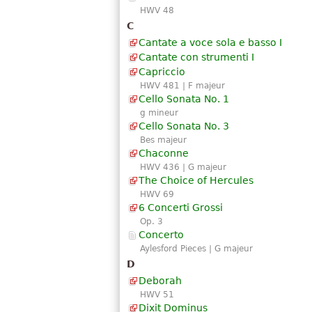
HWV 48
C
Cantate a voce sola e basso I
Cantate con strumenti I
Capriccio
HWV 481 | F majeur
Cello Sonata No. 1
g mineur
Cello Sonata No. 3
Bes majeur
Chaconne
HWV 436 | G majeur
The Choice of Hercules
HWV 69
6 Concerti Grossi
Op. 3
Concerto
Aylesford Pieces | G majeur
D
Deborah
HWV 51
Dixit Dominus