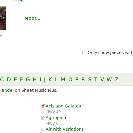
Pianga
Meer...
e
Only show pieces wit
C
D
E
F
G
H
I
J
K
L
M
O
P
R
S
T
V
W
Z
Handel
on Sheet Music Plus.
Acis and Galatea
HWV 49
Agrippina
HWV 6
Air with Variations