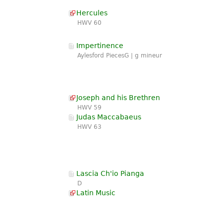
Hercules
HWV 60
Impertinence
Aylesford PiecesG | g mineur
Joseph and his Brethren
HWV 59
Judas Maccabaeus
HWV 63
Lascia Ch'io Pianga
D
Latin Music