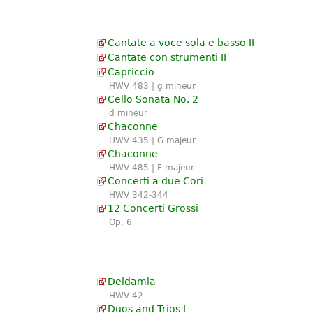
Cantate a voce sola e basso II
Cantate con strumenti II
Capriccio
HWV 483 | g mineur
Cello Sonata No. 2
d mineur
Chaconne
HWV 435 | G majeur
Chaconne
HWV 485 | F majeur
Concerti a due Cori
HWV 342-344
12 Concerti Grossi
Op. 6
Deidamia
HWV 42
Duos and Trios I