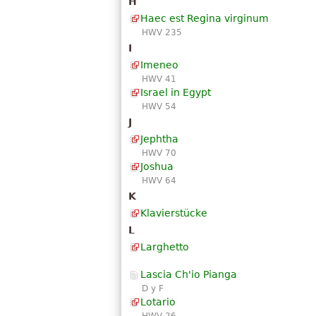
H
Haec est Regina virginum
HWV 235
I
Imeneo
HWV 41
Israel in Egypt
HWV 54
J
Jephtha
HWV 70
Joshua
HWV 64
K
Klavierstücke
L
Larghetto
Lascia Ch'io Pianga
D y F
Lotario