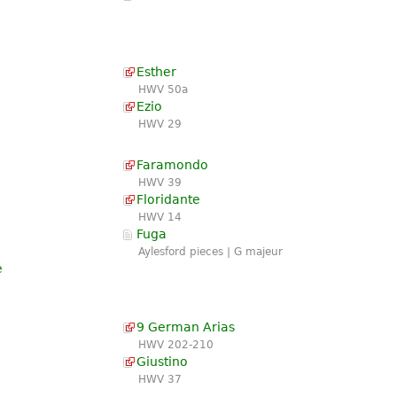
Esther
HWV 50a
Ezio
HWV 29
Faramondo
HWV 39
Floridante
HWV 14
Fuga
Aylesford pieces | G majeur
e
9 German Arias
HWV 202-210
Giustino
HWV 37