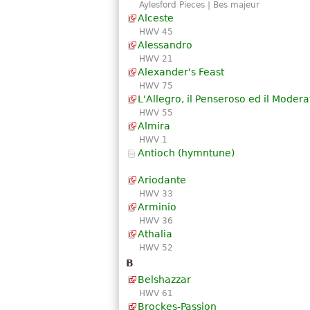
Aylesford Pieces | Bes majeur
Alceste
HWV 45
Alessandro
HWV 21
Alexander's Feast
HWV 75
L'Allegro, il Penseroso ed il Modera
HWV 55
Almira
HWV 1
Antioch (hymntune)
Ariodante
HWV 33
Arminio
HWV 36
Athalia
HWV 52
B
Belshazzar
HWV 61
Brockes-Passion