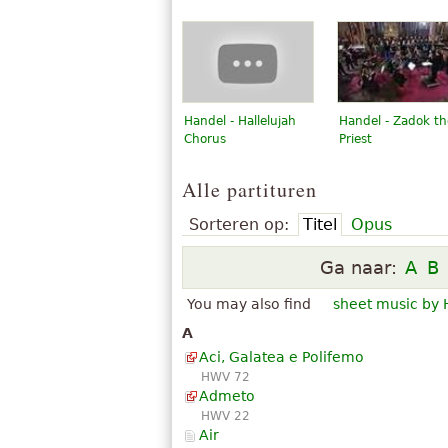
Handel - Hallelujah
Handel - Zadok th
Chorus
Priest
Alle partituren
Sorteren op:
Titel
Opus
Ga naar:
A
B
You may also find
sheet music by 
A
Aci, Galatea e Polifemo
HWV 72
Admeto
HWV 22
Air